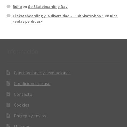
Búho
en
Go Skateboarding Day
El skateboarding y la diversidad – .: BitSkateShop :.
en
Kids
«vidas perdidas»
Información
Cancelaciones y devoluciones
Condiciones de uso
Contacto
Cookies
Entrega y envios
Mayoreo