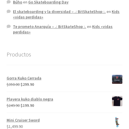
Búho
en
Go Skateboarding Day
El skateboarding y la diversidad – .: BitSkateShop :.
en
Kids
«vidas perdidas»
Te prometo Anarquía – .: BitSkateShop :.
en
Kids «vidas
perdidas»
Productos
Gorra Kuko Cerrada
El
El
$
350.00
$
299.90
precio
precio
original
actual
Playera kuko diablo negra
era:
es:
El
El
$
249.90
$
199.90
$350.00.
$299.90.
precio
precio
original
actual
Mini Cruiser Sword
era:
es:
$
1,499.90