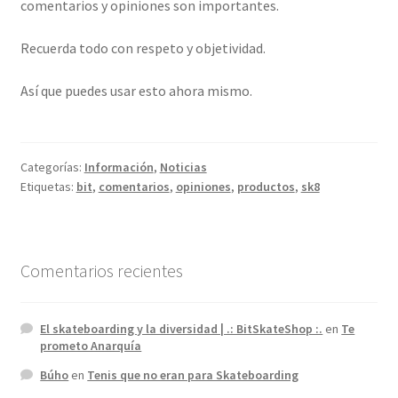
comentarios y opiniones son importantes.
Recuerda todo con respeto y objetividad.
Así que puedes usar esto ahora mismo.
Categorías:
Información
,
Noticias
Etiquetas:
bit
,
comentarios
,
opiniones
,
productos
,
sk8
Comentarios recientes
El skateboarding y la diversidad | .: BitSkateShop :.
en
Te
prometo Anarquía
Búho
en
Tenis que no eran para Skateboarding