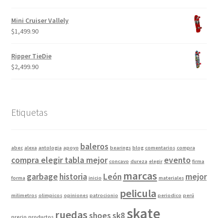
$249.90.
$199.90.
Mini Cruiser Vallely
$
1,499.90
Ripper TieDie
$
2,499.90
Etiquetas
baleros
abec
alexa
antologia
apoyo
bearings
blog
comentarios
compra
compra elegir tabla mejor
evento
concavo
dureza
elegir
firma
marcas
garbage
historia
León
mejor
forma
inicio
materiales
pelicula
milimetros
olimpicos
opiniones
patrocionio
periodico
perú
skate
ruedas
shoes
sk8
precio
productos