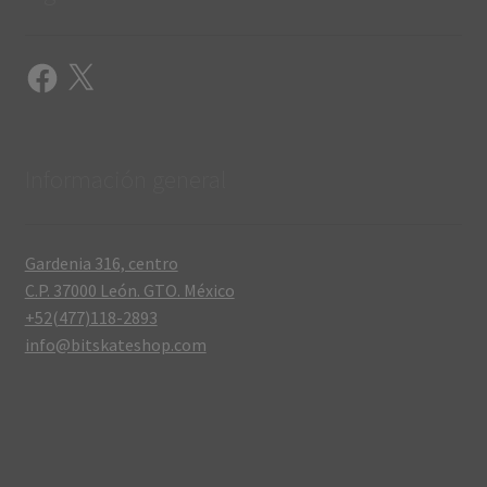
Facebook
X
Información general
Gardenia 316, centro
C.P. 37000 León. GTO. México
+52(477)118-2893
info@bitskateshop.com