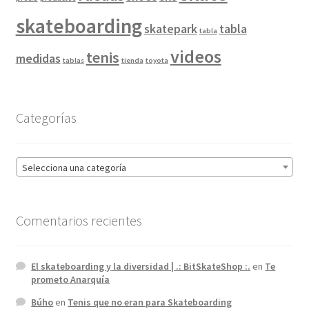
skateboarding
skatepark
tabla
tabla
videos
tenis
medidas
tablas
tienda
toyota
Categorías
Selecciona una categoría
Comentarios recientes
El skateboarding y la diversidad | .: BitSkateShop :.
en
Te
prometo Anarquía
Búho
en
Tenis que no eran para Skateboarding