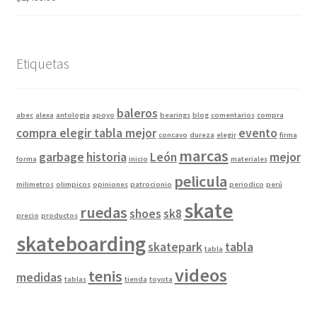
Etiquetas
baleros
abec
alexa
antologia
apoyo
bearings
blog
comentarios
compra
compra elegir tabla mejor
evento
concavo
dureza
elegir
firma
marcas
garbage
historia
León
mejor
forma
inicio
materiales
pelicula
milimetros
olimpicos
opiniones
patrocionio
periodico
perú
skate
ruedas
shoes
sk8
precio
productos
skateboarding
skatepark
tabla
tabla
videos
tenis
medidas
tablas
tienda
toyota