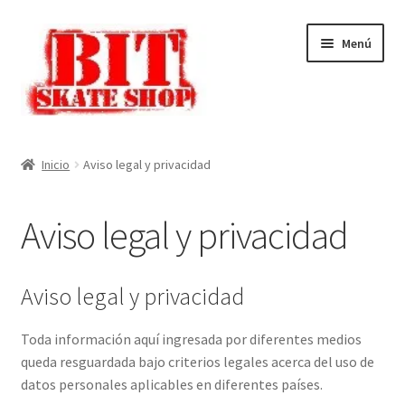
Ir
Ir
Menú
a
al
la
contenido
navegación
Inicio
Inicio
Aviso legal y privacidad
Mi cuenta
Aviso legal y privacidad
Finalizar compra
Carrito
Aviso legal y privacidad
Tienda
Toda información aquí ingresada por diferentes medios
queda resguardada bajo criterios legales acerca del uso de
datos personales aplicables en diferentes países.