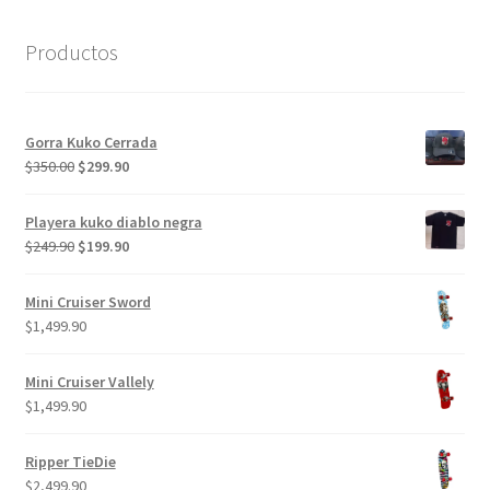
Productos
Gorra Kuko Cerrada
El
El
$
350.00
$
299.90
precio
precio
original
actual
Playera kuko diablo negra
era:
es:
El
El
$
249.90
$
199.90
$350.00.
$299.90.
precio
precio
original
actual
Mini Cruiser Sword
era:
es:
$
1,499.90
$249.90.
$199.90.
Mini Cruiser Vallely
$
1,499.90
Ripper TieDie
$
2,499.90