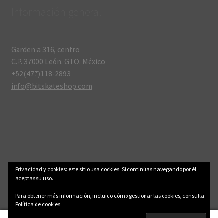
Información general
Gardenia 316, centro
C.P. 37000 León. GTO. México
+52(477)118-2893
info@bitskateshop.com
© .: BitSkateShop :. 2006-2026
Aviso legal y privacidad
Privacidad y cookies: este sitio usa cookies. Si continúas navegando por él,
aceptas su uso.
Para obtener más información, incluido cómo gestionar las cookies, consulta:
Política de cookies