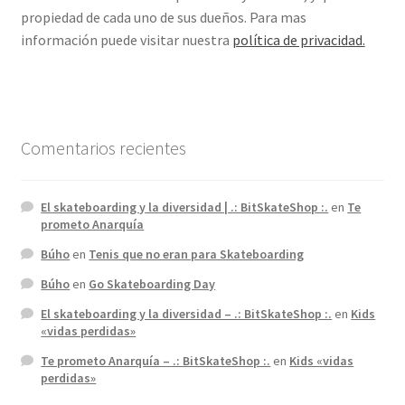
propiedad de cada uno de sus dueños. Para mas
información puede visitar nuestra
política de privacidad.
Comentarios recientes
El skateboarding y la diversidad | .: BitSkateShop :.
en
Te
prometo Anarquía
Búho
en
Tenis que no eran para Skateboarding
Búho
en
Go Skateboarding Day
El skateboarding y la diversidad – .: BitSkateShop :.
en
Kids
«vidas perdidas»
Te prometo Anarquía – .: BitSkateShop :.
en
Kids «vidas
perdidas»