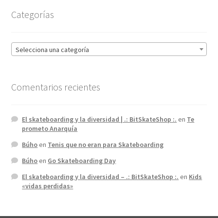
Categorías
Selecciona una categoría
Comentarios recientes
El skateboarding y la diversidad | .: BitSkateShop :.
en
Te
prometo Anarquía
Búho
en
Tenis que no eran para Skateboarding
Búho
en
Go Skateboarding Day
El skateboarding y la diversidad – .: BitSkateShop :.
en
Kids
«vidas perdidas»