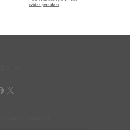
«vidas perdidas»
íguenos
cebook
X
nformación general