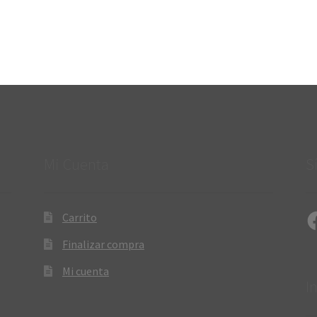
Mi Cuenta
S
Fa
Carrito
Finalizar compra
Mi cuenta
I