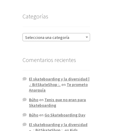
Categorías
Selecciona una categoría
Comentarios recientes
El skateboarding y la diversidad |
.: BitSkateShop :.
en
Te prometo
Anarquía
Búho
en
Tenis que no eran para
Skateboarding
Búho
en
Go Skateboarding Day
El skateboarding y la diversidad
– .: BitSkateShop :.
en
Kids