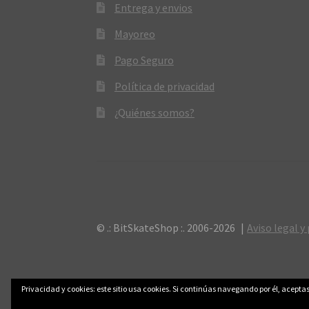
Entrega y envios
Mayoreo
Pago Seguro
Política de privacidad
¿Quiénes somos?
© .: BitSkateShop :. 2006-2026
Aviso legal y
Privacidad y cookies: este sitio usa cookies. Si continúas navegando por él, aceptas