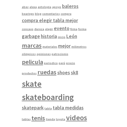
baleros
abec
alexa
antologia
apoyo
bearings
blog
comentarios
compra
compra elegir tabla mejor
evento
concavo
dureza
elegir
firma
forma
garbage
historia
León
inicio
marcas
mejor
materiales
milimetros
olimpicos
opiniones
patrocionio
pelicula
periodico
perú
precio
ruedas
shoes
sk8
productos
skate
skateboarding
skatepark
tabla medidas
tabla
videos
tenis
tablas
tienda
toyota