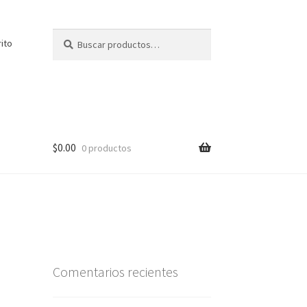
Buscar
Buscar
rito
por:
$
0.00
0 productos
Comentarios recientes