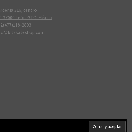
rdenia 316, centro
P. 37000 León. GTO. México
2(477)118-2893
nfo@bitskateshop.com