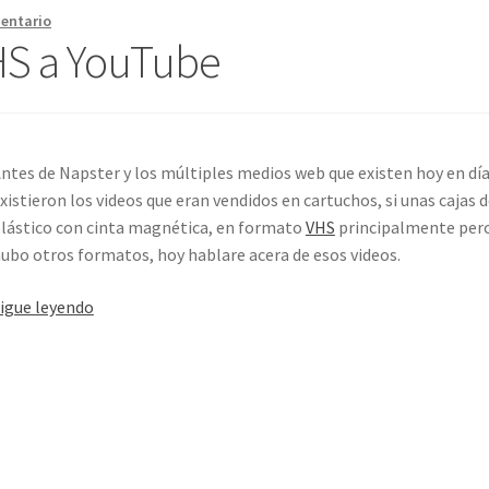
entario
HS a YouTube
ntes de Napster y los múltiples medios web que existen hoy en día
xistieron los videos que eran vendidos en cartuchos, si unas cajas 
lástico con cinta magnética, en formato
VHS
principalmente per
ubo otros formatos, hoy hablare acera de esos videos.
Skate
igue leyendo
Videos
del
VHS
a
YouTube