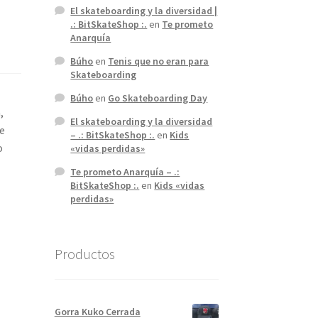
El skateboarding y la diversidad |
.: BitSkateShop :.
en
Te prometo
Anarquía
Búho
en
Tenis que no eran para
Skateboarding
Búho
en
Go Skateboarding Day
,
El skateboarding y la diversidad
de
– .: BitSkateShop :.
en
Kids
o
«vidas perdidas»
Te prometo Anarquía – .:
BitSkateShop :.
en
Kids «vidas
perdidas»
Productos
Gorra Kuko Cerrada