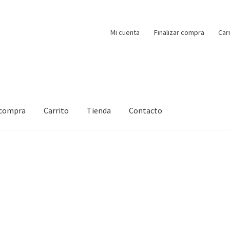
Mi cuenta
Finalizar compra
Car
 compra
Carrito
Tienda
Contacto