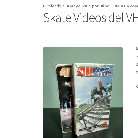
Publicado el
4 mayo, 2019
por
Búho
—
Deja un com
Skate Videos del V
A
e
p
h
S