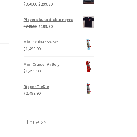
El
El
$
350.00
$
299.90
precio
precio
original
actual
Playera kuko diablo negra
era:
es:
El
El
$
249.90
$
199.90
$350.00.
$299.90.
precio
precio
original
actual
Mini Cruiser Sword
era:
es:
$
1,499.90
$249.90.
$199.90.
Mini Cruiser Vallely
$
1,499.90
Ripper TieDie
$
2,499.90
Etiquetas