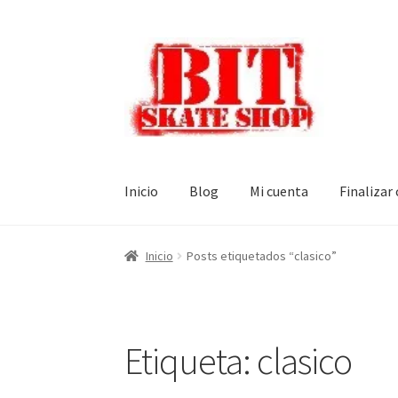
Ir
Ir
a
al
la
contenido
navegación
Inicio
Blog
Mi cuenta
Finalizar
Inicio
Posts etiquetados “clasico”
Etiqueta:
clasico