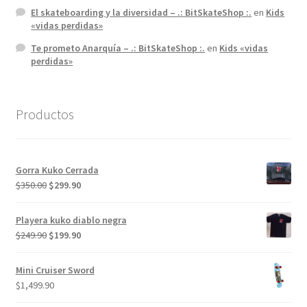
El skateboarding y la diversidad – .: BitSkateShop :.
en
Kids
«vidas perdidas»
Te prometo Anarquía – .: BitSkateShop :.
en
Kids «vidas
perdidas»
Productos
Gorra Kuko Cerrada
El
El
$
350.00
$
299.90
precio
precio
original
actual
Playera kuko diablo negra
era:
es:
El
El
$
249.90
$
199.90
$350.00.
$299.90.
precio
precio
original
actual
Mini Cruiser Sword
era:
es:
$
1,499.90
$249.90.
$199.90.