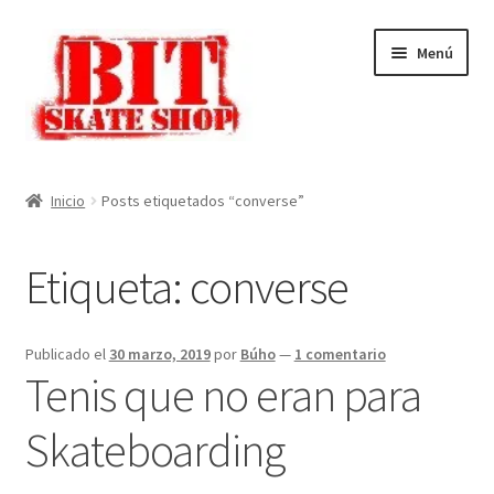
Ir
Ir
Menú
a
al
la
contenido
navegación
Inicio
Inicio
Posts etiquetados “converse”
Mi cuenta
Etiqueta:
converse
Finalizar compra
Carrito
Publicado el
30 marzo, 2019
por
Búho
—
1 comentario
Tenis que no eran para
Tienda
Skateboarding