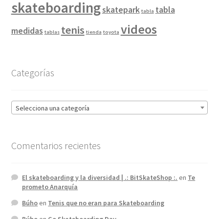
skateboarding
skatepark
tabla
tabla
videos
tenis
medidas
tablas
tienda
toyota
Categorías
Selecciona una categoría
Comentarios recientes
El skateboarding y la diversidad | .: BitSkateShop :.
en
Te
prometo Anarquía
Búho
en
Tenis que no eran para Skateboarding