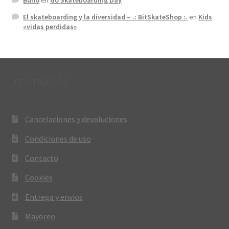
Búho
en
Go Skateboarding Day
El skateboarding y la diversidad – .: BitSkateShop :.
en
Kids
«vidas perdidas»
Información
Cancelaciones y devoluciones
Condiciones de uso
Contacto
Cookies
Entrega y envios
Mayoreo