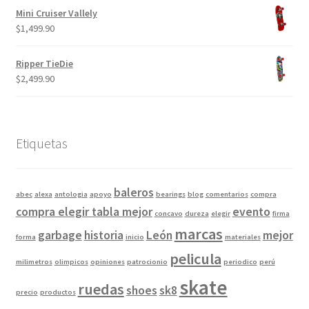
Mini Cruiser Vallely
$
1,499.90
Ripper TieDie
$
2,499.90
Etiquetas
baleros
abec
alexa
antologia
apoyo
bearings
blog
comentarios
compra
compra elegir tabla mejor
evento
concavo
dureza
elegir
firma
marcas
garbage
historia
León
mejor
forma
inicio
materiales
pelicula
milimetros
olimpicos
opiniones
patrocionio
periodico
perú
skate
ruedas
shoes
sk8
precio
productos