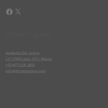
Facebook
X
Información general
Gardenia 316, centro
C.P. 37000 León. GTO. México
+52(477)118-2893
info@bitskateshop.com