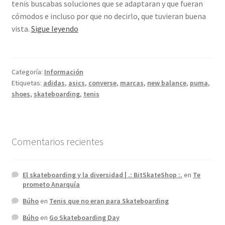
tenis buscabas soluciones que se adaptaran y que fueran
cómodos e incluso por que no decirlo, que tuvieran buena
Tenis
vista.
Sigue leyendo
que
no
eran
Categoría:
Información
para
Etiquetas:
adidas
,
asics
,
converse
,
marcas
,
new balance
,
puma
,
Skateboarding
shoes
,
skateboarding
,
tenis
Comentarios recientes
El skateboarding y la diversidad | .: BitSkateShop :.
en
Te
prometo Anarquía
Búho
en
Tenis que no eran para Skateboarding
Búho
en
Go Skateboarding Day