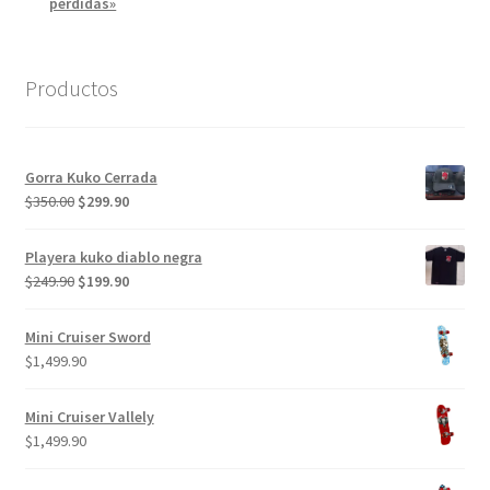
perdidas»
Productos
Gorra Kuko Cerrada
El
El
$
350.00
$
299.90
precio
precio
original
actual
Playera kuko diablo negra
era:
es:
El
El
$
249.90
$
199.90
$350.00.
$299.90.
precio
precio
original
actual
Mini Cruiser Sword
era:
es:
$
1,499.90
$249.90.
$199.90.
Mini Cruiser Vallely
$
1,499.90