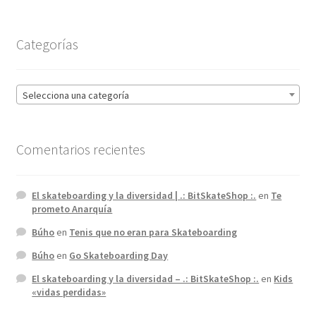
Categorías
Selecciona una categoría
Comentarios recientes
El skateboarding y la diversidad | .: BitSkateShop :.
en
Te
prometo Anarquía
Búho
en
Tenis que no eran para Skateboarding
Búho
en
Go Skateboarding Day
El skateboarding y la diversidad – .: BitSkateShop :.
en
Kids
«vidas perdidas»