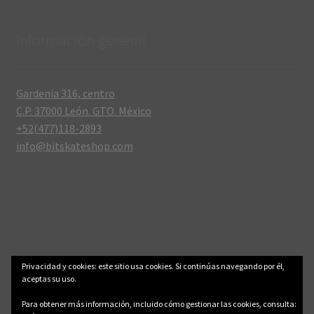
Información general
Gardenia 316, centro
C.P. 37000 León. GTO. México
+52(477)118-2893
info@bitskateshop.com
© .: BitSkateShop :. 2006-2026
Aviso legal y privacidad
Privacidad y cookies: este sitio usa cookies. Si continúas navegando por él,
aceptas su uso.
Para obtener más información, incluido cómo gestionar las cookies, consulta: