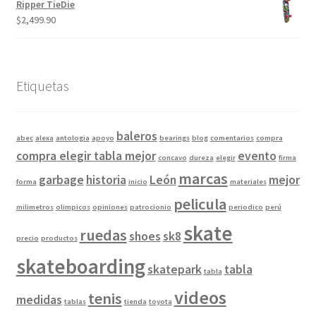
Ripper TieDie
$
2,499.90
Etiquetas
baleros
abec
alexa
antologia
apoyo
bearings
blog
comentarios
compra
compra elegir tabla mejor
evento
concavo
dureza
elegir
firma
marcas
garbage
historia
León
mejor
forma
inicio
materiales
pelicula
milimetros
olimpicos
opiniones
patrocionio
periodico
perú
skate
ruedas
shoes
sk8
precio
productos
skateboarding
skatepark
tabla
tabla
videos
tenis
medidas
tablas
tienda
toyota