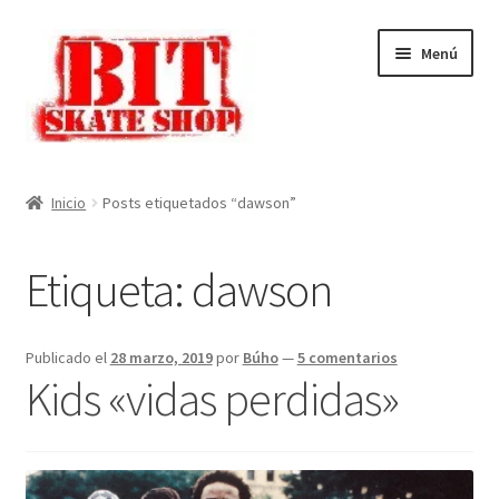
Ir
Ir
Menú
a
al
la
contenido
navegación
Inicio
Inicio
Posts etiquetados “dawson”
Mi cuenta
Etiqueta:
dawson
Finalizar compra
Carrito
Publicado el
28 marzo, 2019
por
Búho
—
5 comentarios
Kids «vidas perdidas»
Tienda