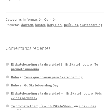
«vidas
perdidas»
Categorías:
Información
,
Opinión
Etiquetas:
dawson
,
hunter
,
larry clark
,
películas
,
skateboarding
Comentarios recientes
El skateboarding y la diversidad | .: BitSkateShop :.
en
Te
prometo Anarquía
Búho
en
Tenis que no eran para Skateboarding
Búho
en
Go Skateboarding Day
El skateboarding y la diversidad – .: BitSkateShop :.
en
Kids
«vidas perdidas»
Te prometo Anarquía – .: BitSkateShop :.
en
Kids «vidas