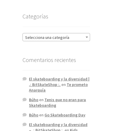
Categorías
Selecciona una categoría
Comentarios recientes
El skateboarding y la diversidad |
.: BitSkateShop :.
en
Te prometo
Anarquía
Búho
en
Tenis que no eran para
Skateboarding
Búho
en
Go Skateboarding Day
El skateboarding y la diversidad
– .: BitSkateShop :.
en
Kids