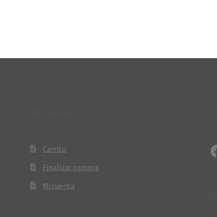
Mi Cuenta
S
Fa
Carrito
Finalizar compra
Mi cuenta
I