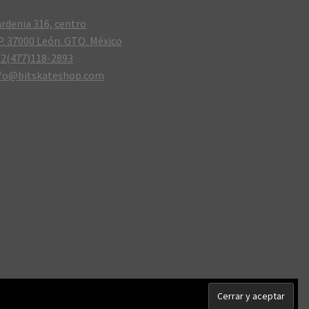
rdenia 316, centro
P. 37000 León. GTO. México
2(477)118-2893
nfo@bitskateshop.com