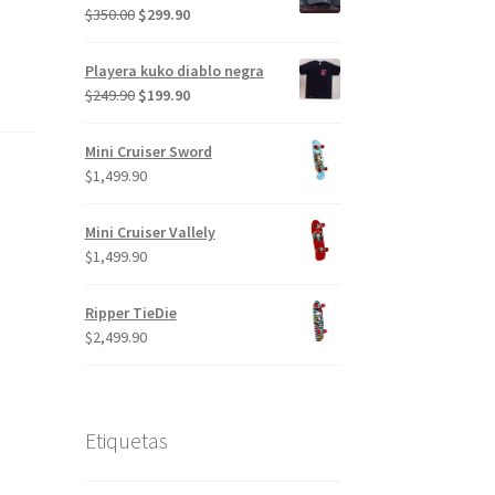
El
El
$
350.00
$
299.90
precio
precio
original
actual
Playera kuko diablo negra
era:
es:
El
El
$
249.90
$
199.90
$350.00.
$299.90.
precio
precio
original
actual
Mini Cruiser Sword
era:
es:
$
1,499.90
$249.90.
$199.90.
Mini Cruiser Vallely
$
1,499.90
Ripper TieDie
$
2,499.90
Etiquetas