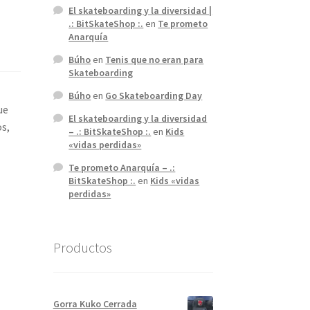
El skateboarding y la diversidad |
.: BitSkateShop :.
en
Te prometo
Anarquía
Búho
en
Tenis que no eran para
Skateboarding
Búho
en
Go Skateboarding Day
ue
El skateboarding y la diversidad
os,
– .: BitSkateShop :.
en
Kids
«vidas perdidas»
Te prometo Anarquía – .:
BitSkateShop :.
en
Kids «vidas
perdidas»
Productos
Gorra Kuko Cerrada