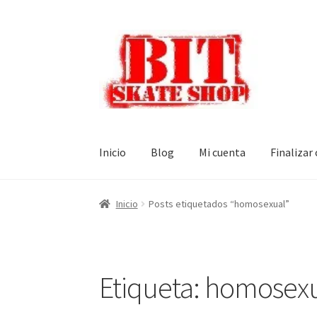
Ir
Ir
a
al
la
contenido
navegación
Inicio
Blog
Mi cuenta
Finalizar
Inicio
Posts etiquetados “homosexual”
Etiqueta:
homosexu