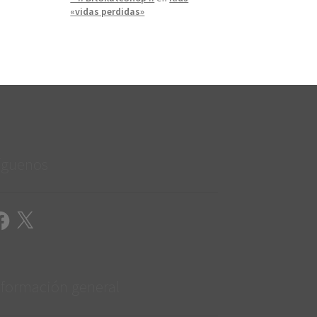
«vidas perdidas»
íguenos
cebook
X
nformación general