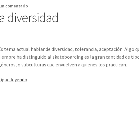
 un comentario
la diversidad
Es tema actual hablar de diversidad, tolerancia, aceptación. Algo q
siempre ha distinguido al skateboarding es la gran cantidad de tip
géneros, o subculturas que envuelven a quienes los practican.
El
Sigue leyendo
skateboarding
y
la
diversidad