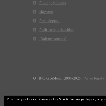
Entrega y envios
Mayoreo
Pago Seguro
Política de privacidad
¿Quiénes somos?
© .: BitSkateShop :. 2006-2026
Aviso legal y
Privacidad y cookies: este sitio usa cookies. Si continúas navegando por él, aceptas