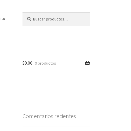
Buscar
Buscar
rito
por:
$
0.00
0 productos
Comentarios recientes