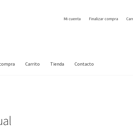
Mi cuenta
Finalizar compra
Car
 compra
Carrito
Tienda
Contacto
al