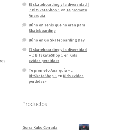
El skateboarding y la diversidad |
.: BitSkateShop :.
en
Te prometo
Anarquía
Búho
en
Tenis que no eran para
Skateboarding
Búho
en
Go Skateboarding Day
El skateboarding y la diversidad
– .: BitSkateShop :.
en
Kids
nes
«vidas perdidas»
Te prometo Anarquía – .:
BitSkateShop :.
en
Kids «vidas
perdidas»
Productos
Gorra Kuko Cerrada