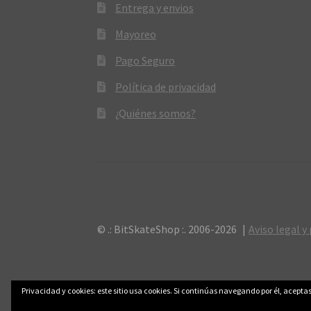
Entrega y envios
Mayoreo
Pago Seguro
Política de privacidad
¿Quiénes somos?
© .: BitSkateShop :. 2006-2026
Aviso legal y
Privacidad y cookies: este sitio usa cookies. Si continúas navegando por él, aceptas