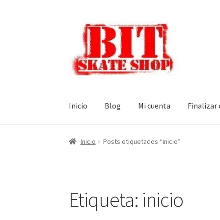
Ir
Ir
a
al
la
contenido
navegación
Inicio
Blog
Mi cuenta
Finalizar
Inicio
Posts etiquetados “inicio”
Etiqueta:
inicio