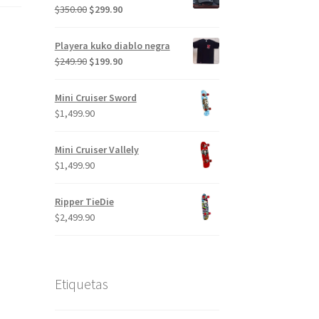
El
El
$
350.00
$
299.90
precio
precio
original
actual
Playera kuko diablo negra
era:
es:
El
El
$
249.90
$
199.90
$350.00.
$299.90.
precio
precio
original
actual
Mini Cruiser Sword
era:
es:
$
1,499.90
$249.90.
$199.90.
Mini Cruiser Vallely
$
1,499.90
Ripper TieDie
$
2,499.90
Etiquetas