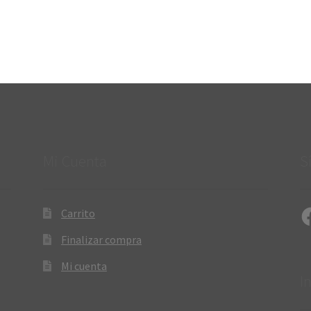
Mi Cuenta
S
Fa
Carrito
Finalizar compra
Mi cuenta
I