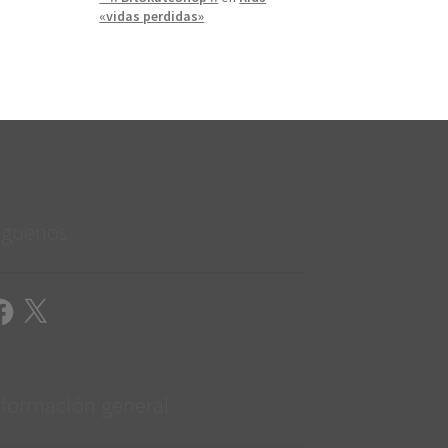
«vidas perdidas»
íguenos
cebook
X
nformación general