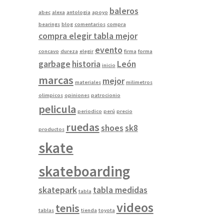
baleros
abec
alexa
antologia
apoyo
bearings
blog
comentarios
compra
compra elegir tabla mejor
evento
concavo
dureza
elegir
firma
forma
garbage
historia
León
inicio
marcas
mejor
materiales
milimetros
olimpicos
opiniones
patrocionio
pelicula
periodico
perú
precio
ruedas
shoes
sk8
productos
skate
skateboarding
skatepark
tabla medidas
tabla
videos
tenis
tablas
tienda
toyota