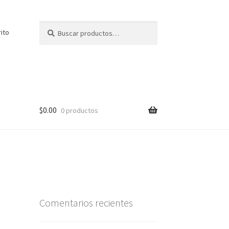
Buscar
Buscar
rito
por:
$
0.00
0 productos
Comentarios recientes