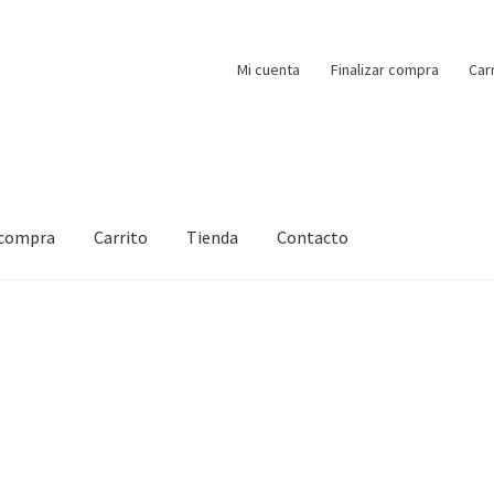
Mi cuenta
Finalizar compra
Car
 compra
Carrito
Tienda
Contacto