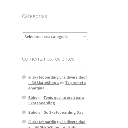
Categorías
Selecciona una categoría
Comentarios recientes
El skateboarding y la diversidad |
.: BitSkateShop :.
en
Te prometo
Anarquía
Búho
en
Tenis que no eran para
Skateboarding
Búho
en
Go Skateboarding Day
El skateboarding y la diversidad
– .: BitSkateShop :.
en
Kids