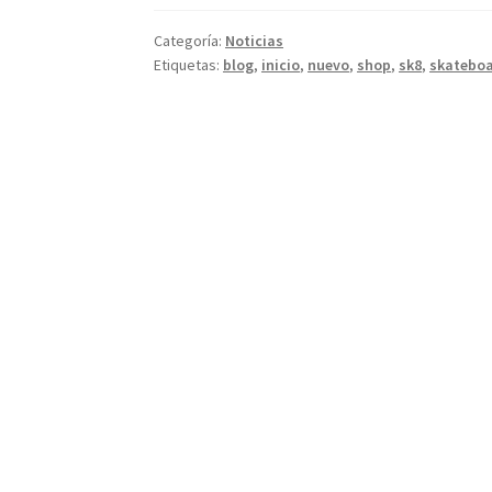
Categoría:
Noticias
Etiquetas:
blog
,
inicio
,
nuevo
,
shop
,
sk8
,
skateboa