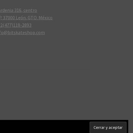
rdenia 316, centro
P. 37000 León. GTO. México
2(477)118-2893
nfo@bitskateshop.com