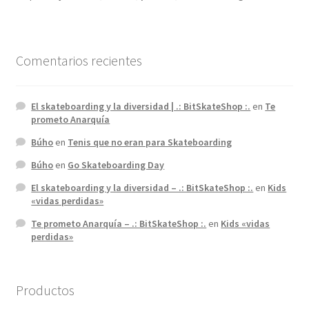
Comentarios recientes
El skateboarding y la diversidad | .: BitSkateShop :.
en
Te
prometo Anarquía
Búho
en
Tenis que no eran para Skateboarding
Búho
en
Go Skateboarding Day
El skateboarding y la diversidad – .: BitSkateShop :.
en
Kids
«vidas perdidas»
Te prometo Anarquía – .: BitSkateShop :.
en
Kids «vidas
perdidas»
Productos