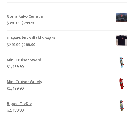
Gorra Kuko Cerrada
El
El
$
350.00
$
299.90
precio
precio
original
actual
Playera kuko diablo negra
era:
es:
El
El
$
249.90
$
199.90
$350.00.
$299.90.
precio
precio
original
actual
Mini Cruiser Sword
era:
es:
$
1,499.90
$249.90.
$199.90.
Mini Cruiser Vallely
$
1,499.90
Ripper TieDie
$
2,499.90