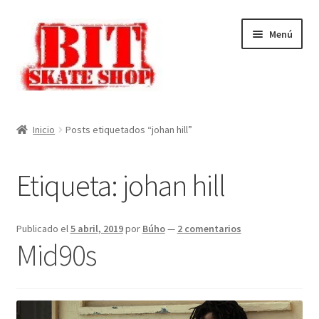
Ir
Ir
Menú
a
al
la
contenido
navegación
Inicio
Inicio
Posts etiquetados “johan hill”
Mi cuenta
Etiqueta:
johan hill
Finalizar compra
Carrito
Publicado el
5 abril, 2019
por
Búho
—
2 comentarios
Mid90s
Tienda