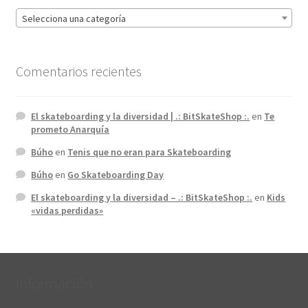
Selecciona una categoría
Comentarios recientes
El skateboarding y la diversidad | .: BitSkateShop :.
en
Te
prometo Anarquía
Búho
en
Tenis que no eran para Skateboarding
Búho
en
Go Skateboarding Day
El skateboarding y la diversidad – .: BitSkateShop :.
en
Kids
«vidas perdidas»
Información