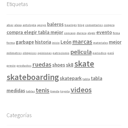
Etiquetas
baleros
abec
alexa
antologia
apoyo
bearings
blog
comentarios
compra
compra elegir tabla mejor
evento
concavo
dureza
elegir
firma
marcas
garbage
historia
León
mejor
forma
inicio
materiales
pelicula
milimetros
olimpicos
opiniones
patrocionio
periodico
perú
skate
ruedas
shoes
sk8
precio
productos
skateboarding
skatepark
tabla
tabla
videos
tenis
medidas
tablas
tienda
toyota
Categorías