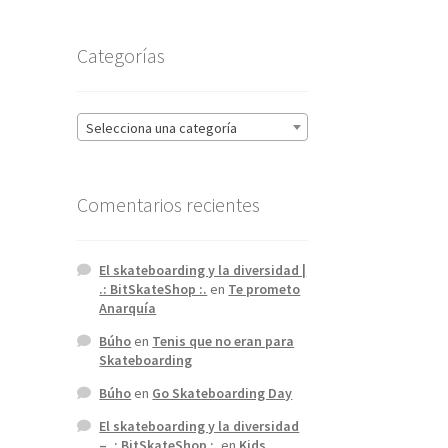
Categorías
Selecciona una categoría
Comentarios recientes
El skateboarding y la diversidad |
.: BitSkateShop :.
en
Te prometo
Anarquía
Búho
en
Tenis que no eran para
Skateboarding
Búho
en
Go Skateboarding Day
El skateboarding y la diversidad
– .: BitSkateShop :.
en
Kids