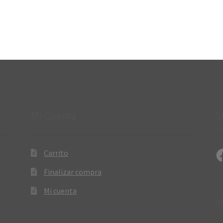
Mi Cuenta
S
Fa
Carrito
Finalizar compra
Mi cuenta
I