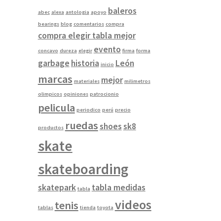
baleros
abec
alexa
antologia
apoyo
bearings
blog
comentarios
compra
compra elegir tabla mejor
evento
concavo
dureza
elegir
firma
forma
garbage
historia
León
inicio
marcas
mejor
materiales
milimetros
olimpicos
opiniones
patrocionio
pelicula
periodico
perú
precio
ruedas
shoes
sk8
productos
skate
skateboarding
skatepark
tabla medidas
tabla
videos
tenis
tablas
tienda
toyota