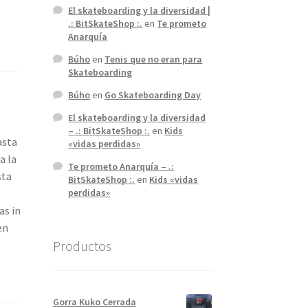
El skateboarding y la diversidad |
.: BitSkateShop :.
en
Te prometo
Anarquía
Búho
en
Tenis que no eran para
Skateboarding
Búho
en
Go Skateboarding Day
El skateboarding y la diversidad
– .: BitSkateShop :.
en
Kids
asta
«vidas perdidas»
a la
Te prometo Anarquía – .:
sta
BitSkateShop :.
en
Kids «vidas
perdidas»
as in
en
Productos
Gorra Kuko Cerrada