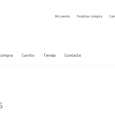
Mi cuenta
Finalizar compra
Car
 compra
Carrito
Tienda
Contacto
s