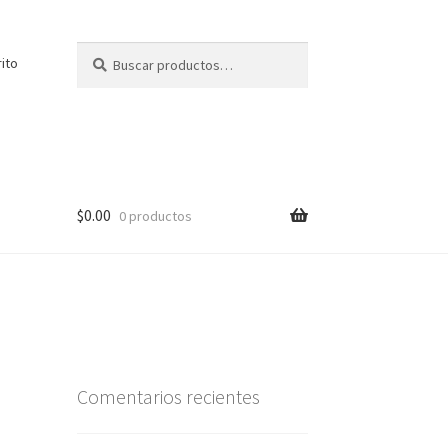
Buscar
Buscar
rito
por:
$
0.00
0 productos
Comentarios recientes