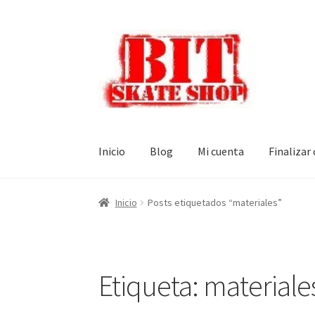
Ir
Ir
a
al
la
contenido
navegación
Inicio
Blog
Mi cuenta
Finalizar
Inicio
Posts etiquetados “materiales”
Etiqueta:
materiale