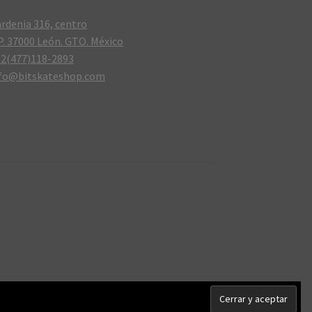
rdenia 316, centro
P. 37000 León. GTO. México
2(477)118-2893
nfo@bitskateshop.com