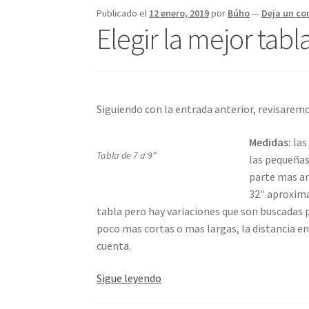
Publicado el
12 enero, 2019
por
Búho
—
Deja un co
Elegir la mejor tabl
Siguiendo con la entrada anterior, revisarem
Medidas:
las
Tabla de 7 a 9″
las pequeñas 
parte mas am
32″ aproxima
tabla pero hay variaciones que son buscadas p
poco mas cortas o mas largas, la distancia en
cuenta.
Elegir
Sigue leyendo
la