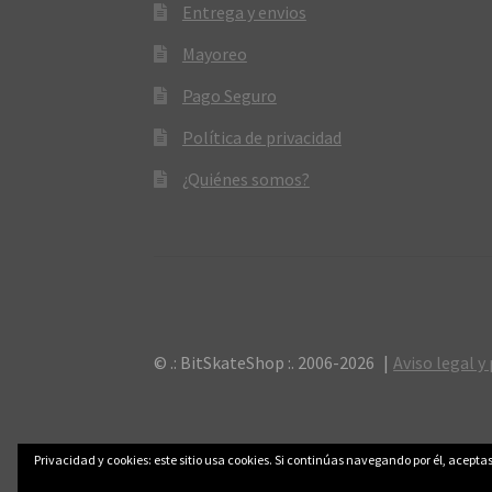
Entrega y envios
Mayoreo
Pago Seguro
Política de privacidad
¿Quiénes somos?
© .: BitSkateShop :. 2006-2026
Aviso legal y
Privacidad y cookies: este sitio usa cookies. Si continúas navegando por él, aceptas