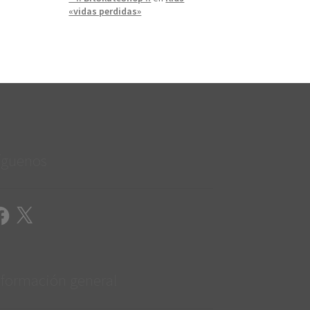
«vidas perdidas»
íguenos
cebook
X
nformación general