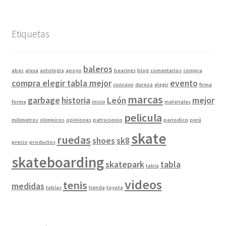
Etiquetas
baleros
abec
alexa
antologia
apoyo
bearings
blog
comentarios
compra
compra elegir tabla mejor
evento
concavo
dureza
elegir
firma
marcas
garbage
historia
León
mejor
forma
inicio
materiales
pelicula
milimetros
olimpicos
opiniones
patrocionio
periodico
perú
skate
ruedas
shoes
sk8
precio
productos
skateboarding
skatepark
tabla
tabla
videos
tenis
medidas
tablas
tienda
toyota