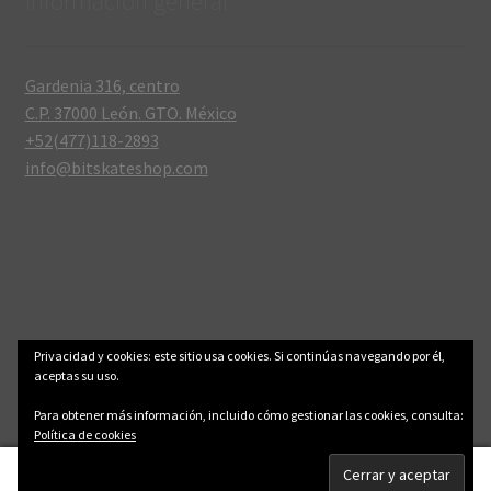
Información general
Gardenia 316, centro
C.P. 37000 León. GTO. México
+52(477)118-2893
info@bitskateshop.com
© .: BitSkateShop :. 2006-2026
Aviso legal y privacidad
Privacidad y cookies: este sitio usa cookies. Si continúas navegando por él,
aceptas su uso.
Para obtener más información, incluido cómo gestionar las cookies, consulta:
Política de cookies
0