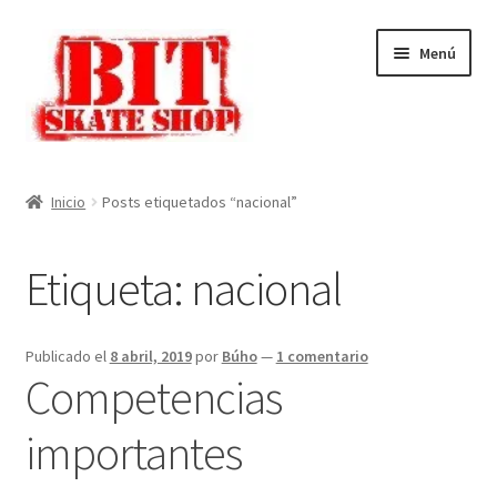
Ir
Ir
Menú
a
al
la
contenido
navegación
Inicio
Inicio
Posts etiquetados “nacional”
Mi cuenta
Etiqueta:
nacional
Finalizar compra
Carrito
Publicado el
8 abril, 2019
por
Búho
—
1 comentario
Competencias
Tienda
importantes