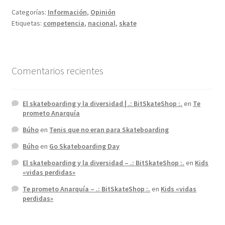
Categorías:
Información
,
Opinión
Etiquetas:
competencia
,
nacional
,
skate
Comentarios recientes
El skateboarding y la diversidad | .: BitSkateShop :.
en
Te
prometo Anarquía
Búho
en
Tenis que no eran para Skateboarding
Búho
en
Go Skateboarding Day
El skateboarding y la diversidad – .: BitSkateShop :.
en
Kids
«vidas perdidas»
Te prometo Anarquía – .: BitSkateShop :.
en
Kids «vidas
perdidas»