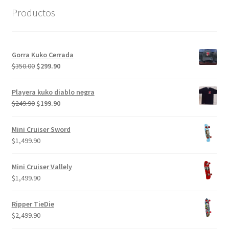
Productos
Gorra Kuko Cerrada
El
El
$
350.00
$
299.90
precio
precio
original
actual
Playera kuko diablo negra
era:
es:
El
El
$
249.90
$
199.90
$350.00.
$299.90.
precio
precio
original
actual
Mini Cruiser Sword
era:
es:
$
1,499.90
$249.90.
$199.90.
Mini Cruiser Vallely
$
1,499.90
Ripper TieDie
$
2,499.90