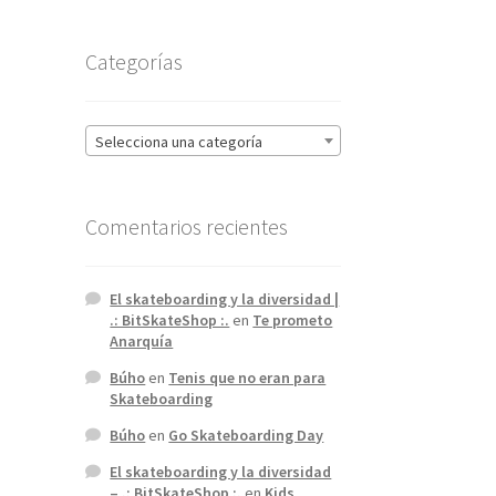
Categorías
Selecciona una categoría
Comentarios recientes
El skateboarding y la diversidad |
.: BitSkateShop :.
en
Te prometo
Anarquía
Búho
en
Tenis que no eran para
Skateboarding
Búho
en
Go Skateboarding Day
El skateboarding y la diversidad
– .: BitSkateShop :.
en
Kids