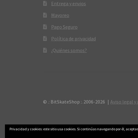
Entrega y envios
Mayoreo
Pago Seguro
Política de privacidad
¿Quiénes somos?
© .: BitSkateShop :. 2006-2026
Aviso legal y
Privacidad y cookies: este sitio usa cookies. Si continúas navegando por él, aceptas