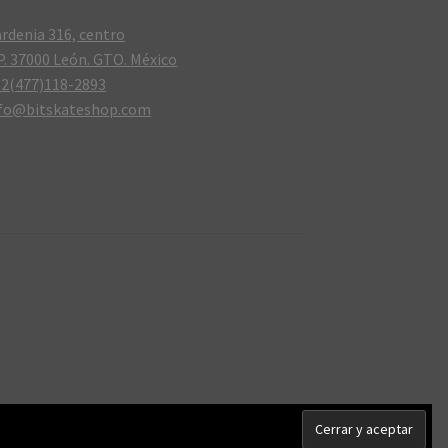
rdenia 316, centro
P. 37000 León. GTO. México
2(477)118-2893
nfo@bitskateshop.com