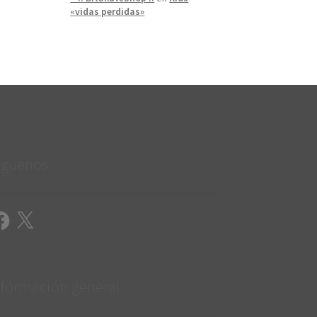
«vidas perdidas»
íguenos
cebook
X
nformación general