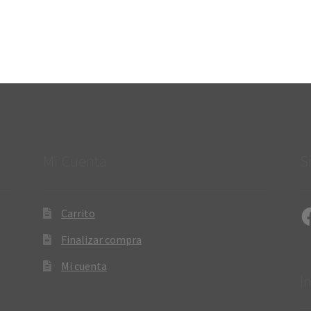
Mi Cuenta
S
Fa
Carrito
Finalizar compra
Mi cuenta
I