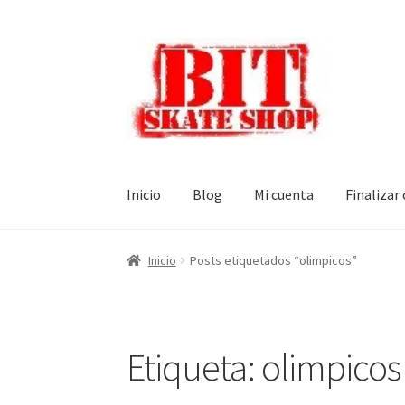
Ir
Ir
a
al
la
contenido
navegación
Inicio
Blog
Mi cuenta
Finalizar
Inicio
Posts etiquetados “olimpicos”
Etiqueta:
olimpicos