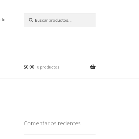
Buscar
Buscar
rito
por:
$
0.00
0 productos
Comentarios recientes