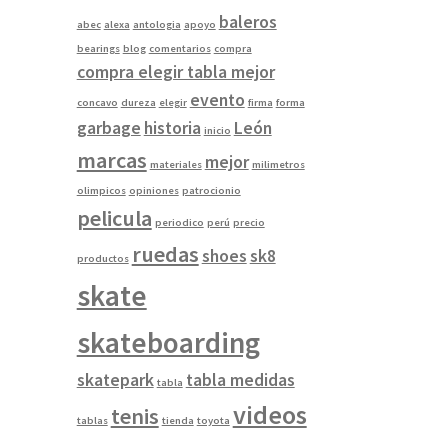
baleros
abec
alexa
antologia
apoyo
bearings
blog
comentarios
compra
compra elegir tabla mejor
evento
concavo
dureza
elegir
firma
forma
garbage
historia
León
inicio
marcas
mejor
materiales
milimetros
olimpicos
opiniones
patrocionio
pelicula
periodico
perú
precio
ruedas
shoes
sk8
productos
skate
skateboarding
skatepark
tabla medidas
tabla
videos
tenis
tablas
tienda
toyota