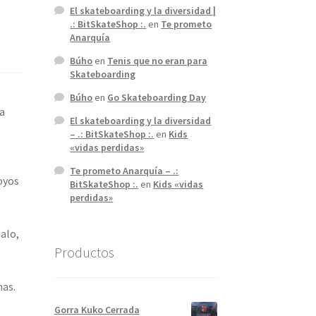
El skateboarding y la diversidad |
.: BitSkateShop :.
en
Te prometo
Anarquía
Búho
en
Tenis que no eran para
Skateboarding
Búho
en
Go Skateboarding Day
ra
El skateboarding y la diversidad
– .: BitSkateShop :.
en
Kids
«vidas perdidas»
Te prometo Anarquía – .:
oyos
BitSkateShop :.
en
Kids «vidas
perdidas»
alo,
Productos
o
mas.
Gorra Kuko Cerrada