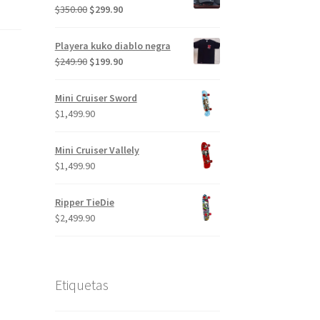
El
El
$
350.00
$
299.90
precio
precio
original
actual
Playera kuko diablo negra
era:
es:
El
El
$
249.90
$
199.90
$350.00.
$299.90.
precio
precio
original
actual
Mini Cruiser Sword
era:
es:
$
1,499.90
$249.90.
$199.90.
Mini Cruiser Vallely
$
1,499.90
Ripper TieDie
$
2,499.90
Etiquetas