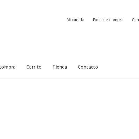
Mi cuenta
Finalizar compra
Car
 compra
Carrito
Tienda
Contacto