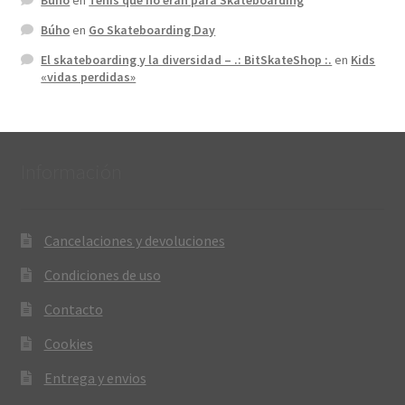
Búho
en
Go Skateboarding Day
El skateboarding y la diversidad – .: BitSkateShop :.
en
Kids
«vidas perdidas»
Información
Cancelaciones y devoluciones
Condiciones de uso
Contacto
Cookies
Entrega y envios