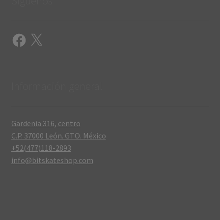
Síguenos
Facebook
X
Información general
Gardenia 316, centro
C.P. 37000 León. GTO. México
+52(477)118-2893
info@bitskateshop.com