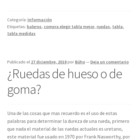
una
tabla
con
Categoría:
Información
partes
Etiquetas:
baleros
,
compra elegir tabla mejor
,
ruedas
,
tabla
,
correctas
tabla medidas
Publicado el
27 diciembre, 2018
por
Búho
—
Deja un comentario
¿Ruedas de hueso o de
goma?
Una de las cosas que mas recuerdo es el uso de estas
palabras para determinar la dureza de una rueda, primero
que nada el material de las ruedas actuales es uretano,
este material fue usado en 1970 por Frank Nasworthy, por