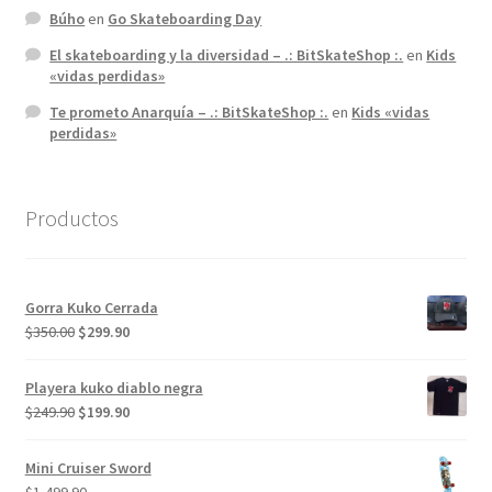
Búho
en
Go Skateboarding Day
El skateboarding y la diversidad – .: BitSkateShop :.
en
Kids
«vidas perdidas»
Te prometo Anarquía – .: BitSkateShop :.
en
Kids «vidas
perdidas»
Productos
Gorra Kuko Cerrada
El
El
$
350.00
$
299.90
precio
precio
original
actual
Playera kuko diablo negra
era:
es:
El
El
$
249.90
$
199.90
$350.00.
$299.90.
precio
precio
original
actual
Mini Cruiser Sword
era:
es: