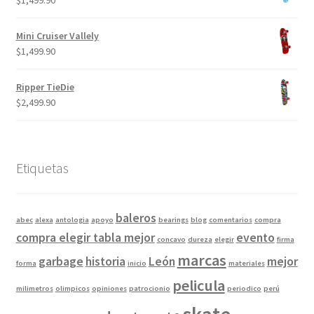
$
1,499.90
$249.90.
$199.90.
Mini Cruiser Vallely
$
1,499.90
Ripper TieDie
$
2,499.90
Etiquetas
baleros
abec
alexa
antologia
apoyo
bearings
blog
comentarios
compra
compra elegir tabla mejor
evento
concavo
dureza
elegir
firma
marcas
garbage
historia
León
mejor
forma
inicio
materiales
pelicula
milimetros
olimpicos
opiniones
patrocionio
periodico
perú