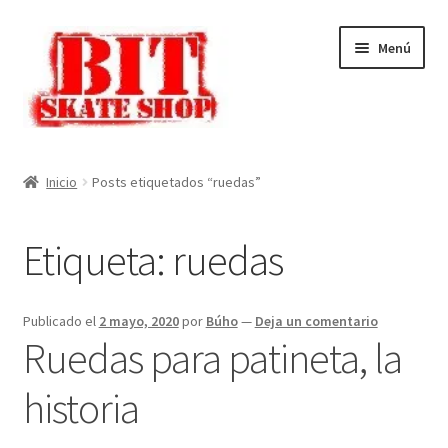
Ir
Ir
Menú
a
al
la
contenido
navegación
Inicio
Inicio
Posts etiquetados “ruedas”
Mi cuenta
Etiqueta:
ruedas
Finalizar compra
Carrito
Publicado el
2 mayo, 2020
por
Búho
—
Deja un comentario
Ruedas para patineta, la
Tienda
historia