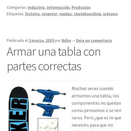
patineta,
Categorías:
Industria
,
Información
,
Prodcutos
la
Etiquetas:
historia
,
inventor
,
ruedas
,
skateboarding
,
uretano
historia
Publicado el
3 marzo, 2019
por
Búho
—
Deja un comentario
Armar una tabla con
partes correctas
Muchas veces cuando
armamos una tabla, los
componentes no quedan
como pensamos o se ven
raros. Pero ¿que es lo que
necesito para que mi