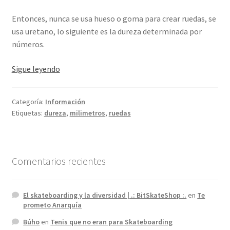
Entonces, nunca se usa hueso o goma para crear ruedas, se
usa uretano, lo siguiente es la dureza determinada por
números.
¿Ruedas
Sigue leyendo
de
hueso
Categoría:
Información
o
Etiquetas:
dureza
,
milimetros
,
ruedas
de
goma?
Comentarios recientes
El skateboarding y la diversidad | .: BitSkateShop :.
en
Te
prometo Anarquía
Búho
en
Tenis que no eran para Skateboarding