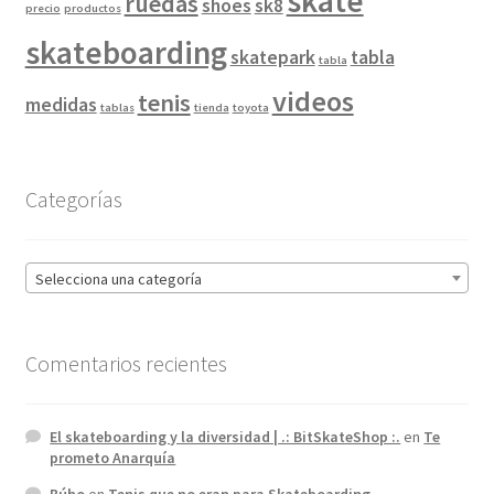
skate
ruedas
shoes
sk8
precio
productos
skateboarding
skatepark
tabla
tabla
videos
tenis
medidas
tablas
tienda
toyota
Categorías
Selecciona una categoría
Comentarios recientes
El skateboarding y la diversidad | .: BitSkateShop :.
en
Te
prometo Anarquía
Búho
en
Tenis que no eran para Skateboarding