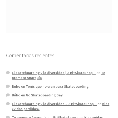
Comentarios recientes
El skateboarding y la diversidad | .: BitSkateShop :.
en
Te
prometo Anarquía
Búho
en
Tenis que no eran para Skateboarding
Búho
en
Go Skateboarding Day
El skateboarding y la diversidad – .: BitSkateShop :.
en
Kids
«vidas perdidas»
Te prometo Anarquía – .: BitSkateShop :.
en
Kids «vidas