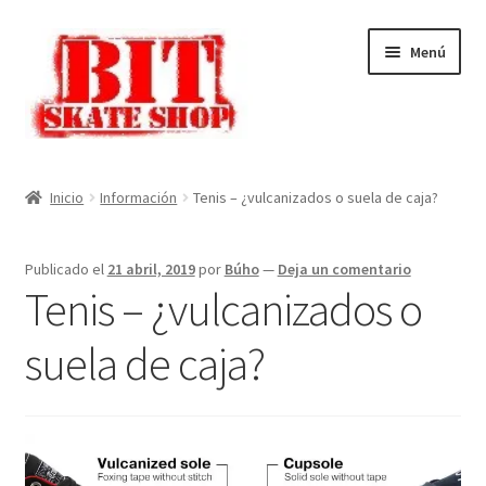
Ir
Ir
Menú
a
al
la
contenido
navegación
Inicio
Inicio
Información
Tenis – ¿vulcanizados o suela de caja?
Mi cuenta
Publicado el
21 abril, 2019
por
Búho
—
Deja un comentario
Finalizar compra
Tenis – ¿vulcanizados o
Carrito
suela de caja?
Tienda