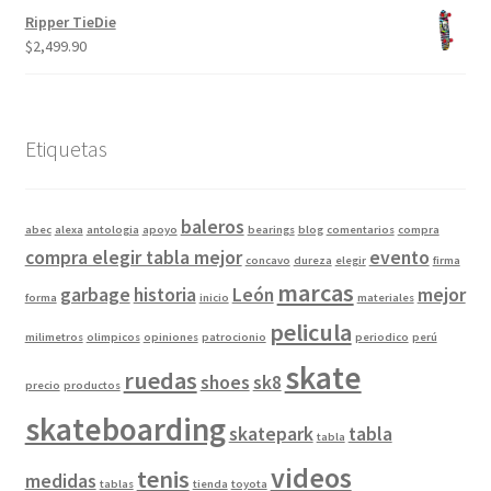
Ripper TieDie
$
2,499.90
Etiquetas
baleros
abec
alexa
antologia
apoyo
bearings
blog
comentarios
compra
compra elegir tabla mejor
evento
concavo
dureza
elegir
firma
marcas
garbage
historia
León
mejor
forma
inicio
materiales
pelicula
milimetros
olimpicos
opiniones
patrocionio
periodico
perú
skate
ruedas
shoes
sk8
precio
productos
skateboarding
skatepark
tabla
tabla
videos
tenis
medidas
tablas
tienda
toyota