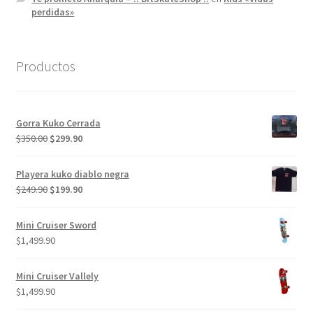
perdidas»
Productos
Gorra Kuko Cerrada
El
El
$
350.00
$
299.90
precio
precio
original
actual
Playera kuko diablo negra
era:
es:
El
El
$
249.90
$
199.90
$350.00.
$299.90.
precio
precio
original
actual
Mini Cruiser Sword
era:
es:
$
1,499.90
$249.90.
$199.90.
Mini Cruiser Vallely
$
1,499.90