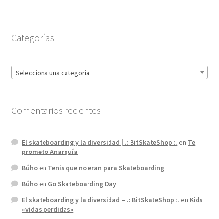
Categorías
Selecciona una categoría
Comentarios recientes
El skateboarding y la diversidad | .: BitSkateShop :.
en
Te
prometo Anarquía
Búho
en
Tenis que no eran para Skateboarding
Búho
en
Go Skateboarding Day
El skateboarding y la diversidad – .: BitSkateShop :.
en
Kids
«vidas perdidas»