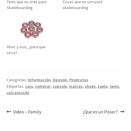
Tenis que no eran para
Cosas que no son para
Skateboarding
skateboarding
Abec y eso, ¿para que
sirve?
Categorías:
Información
,
Opinión
,
Prodcutos
Etiquetas:
caja
,
comprar
,
cupsole
,
marcas
,
shoes
,
suela
,
tenis
,
vulcanizado
Navegación
Anterior:
Siguiente:
Video – Family
¿Que es un Poser?
de