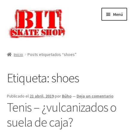
Ir
Ir
Menú
a
al
la
contenido
navegación
Inicio
Inicio
Posts etiquetados “shoes”
Mi cuenta
Etiqueta:
shoes
Finalizar compra
Carrito
Publicado el
21 abril, 2019
por
Búho
—
Deja un comentario
Tenis – ¿vulcanizados o
Tienda
suela de caja?