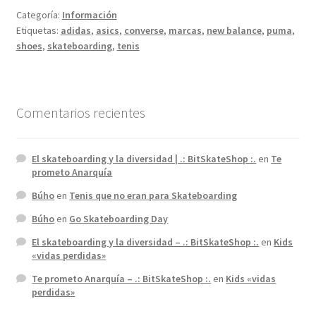
eran
Categoría:
Información
para
Etiquetas:
adidas
,
asics
,
converse
,
marcas
,
new balance
,
puma
,
Skateboarding
shoes
,
skateboarding
,
tenis
Comentarios recientes
El skateboarding y la diversidad | .: BitSkateShop :.
en
Te
prometo Anarquía
Búho
en
Tenis que no eran para Skateboarding
Búho
en
Go Skateboarding Day
El skateboarding y la diversidad – .: BitSkateShop :.
en
Kids
«vidas perdidas»
Te prometo Anarquía – .: BitSkateShop :.
en
Kids «vidas
perdidas»