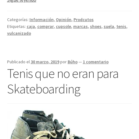
–
¿vulcanizados
Categorías:
Información
,
Opinión
,
Prodcutos
o
Etiquetas:
caja
,
comprar
,
cupsole
,
marcas
,
shoes
,
suela
,
tenis
,
suela
vulcanizado
de
caja?
Publicado el
30 marzo, 2019
por
Búho
—
1 comentario
Tenis que no eran para
Skateboarding