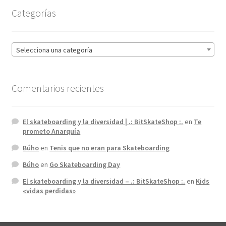
Categorías
Selecciona una categoría
Comentarios recientes
El skateboarding y la diversidad | .: BitSkateShop :.
en
Te
prometo Anarquía
Búho
en
Tenis que no eran para Skateboarding
Búho
en
Go Skateboarding Day
El skateboarding y la diversidad – .: BitSkateShop :.
en
Kids
«vidas perdidas»