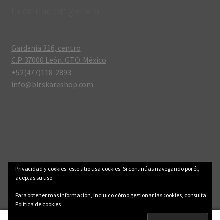
Información general
Gardenia 316, centro
C.P. 37000 León. GTO. México
+52(477)118-2893
info@bitskateshop.com
© .: BitSkateShop :. 2006-2026
Aviso legal y privacidad
Privacidad y cookies: este sitio usa cookies. Si continúas navegando por él,
aceptas su uso.
Para obtener más información, incluido cómo gestionar las cookies, consulta:
Política de cookies