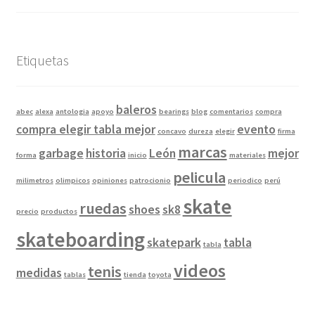
Etiquetas
baleros
abec
alexa
antologia
apoyo
bearings
blog
comentarios
compra
compra elegir tabla mejor
evento
concavo
dureza
elegir
firma
marcas
garbage
historia
León
mejor
forma
inicio
materiales
pelicula
milimetros
olimpicos
opiniones
patrocionio
periodico
perú
skate
ruedas
shoes
sk8
precio
productos
skateboarding
skatepark
tabla
tabla
videos
tenis
medidas
tablas
tienda
toyota